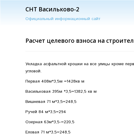
СНТ Васильково-2
Официальный информационный сайт
Расчет целевого взноса на строител
Укладка асфальтной крошки на все улицы кроме перв
угловой.
Первая 408м*3,5м =1428кв м
Васильковая 395м *3,5=1382,5 кв м
Вишневая 71 м*3,5=248,5
Ручей 84 м*3,5=294
Озерная 63м*3,5-=220,5
Еловая 71 м*3,5=248,5