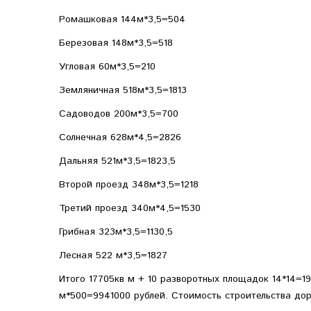
Ромашковая 144м*3,5=504
Березовая 148м*3,5=518
Угловая 60м*3,5=210
Земляничная 518м*3,5=1813
Садоводов 200м*3,5=700
Солнечная 628м*4,5=2826
Дальняя 521м*3,5=1823,5
Второй проезд 348м*3,5=1218
Третий проезд 340м*4,5=1530
Грибная 323м*3,5=1130,5
Лесная 522 м*3,5=1827
Итого 17705кв м + 10 разворотных площадок 14*14=1
м*500=9941000 рублей. Стоимость строительства дор