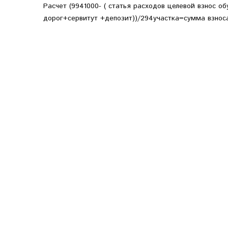
Расчет (9941000- ( статья расходов целевой взнос об
дорог+сервитут +депозит))/294участка=сумма взноса